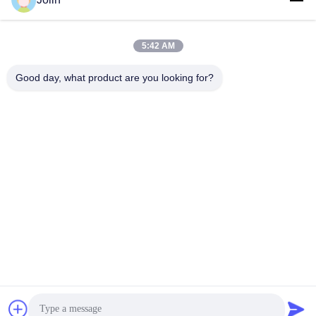
ソーシャル メディア
5:42 AM
迅速な連絡
Good day, what product are you looking for?
テレ
86--18030153827
メール
info@saltnpeppergrinder.com
アドレス
ユニット1008,タワーB,中国資源ビル,東ハビン道路95号,シ
ミン地区,シアメン,中国361004
プライバシーポリシー規約
|
地図
中国の良質 プラスチック製のペッパー磨き機 メーカー。