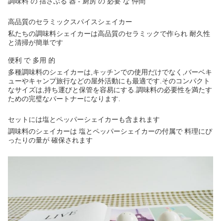
調味料 の 揺さぶる 器 - 厨房 の 必要 な 仲間
高品質のセラミックスパイスシェイカー
私たちの調味料シェイカーは高品質のセラミックで作られ 耐久性
と清掃が簡単です
便利 で 多用 的
多種調味料のシェイカーは,キッチンでの使用だけでなく,バーベキ
ューやキャンプ旅行などの屋外活動にも最適です.そのコンパクト
なサイズは,持ち運びと保管を容易にする.調味料の必要性を満たす
ための完璧なパートナーになります.
セットには塩とペッパーシェイカーも含まれます
調味料のシェイカーは 塩とペッパーシェイカーの付属で 料理にぴ
ったりの量が 確保されます