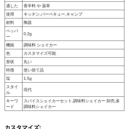
適した
香辛料 や 薬草
使用
キッチン,バーベキュー,キャンプ
材料
陶器
ペッパ
0.2g
ー
機能
調味料 シェイカー
色
カスタマイズ可能
形状
丸い
特徴
使い捨て品
塩
1.5g
スタイ
現代
ル
キーワ
スパイスシェイカーセット,調味料シェイカー 卸売,多
ード
調味料シェイカー
カスタマイズ: