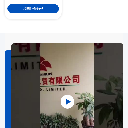
塩・スパイス・グリナー/手動
塩・ペッパー・グリナー
お問い合わせ