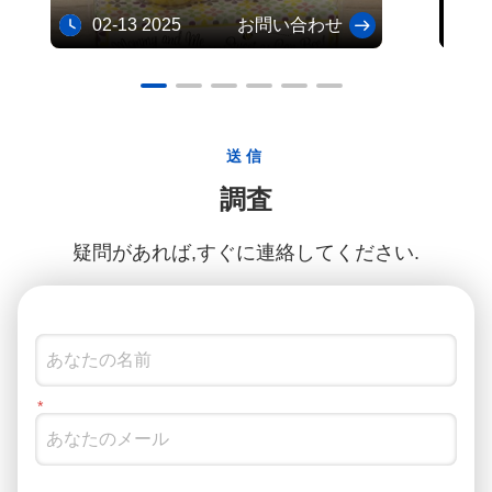
02-13 2025
お問い合わせ
01
送信
調査
疑問があれば,すぐに連絡してください.