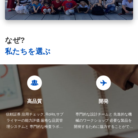
なぜ?
私たちを選ぶ
高品質
開発
信頼証券,信用チェック, RoHs,サプ
専門的な設計チームと 先進的な機
ライヤーの能力評価 厳格な品質管
械のワークショップ 必要な製品を
理システムと 専門的な検査ラボが
開発するために協力することができ
あります
ます.