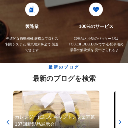
製造業
100%のサービス
先進的な自動機械 厳格なプロセス
卸売品と小型のパッケージは
制御システム 電気端末を全て 製造
FOB,CIF,DDU,DDPです 心配事項の
できます
最善の解決策を 見つけられるよう
にしましょう.
最新のブログ
最新のブログを検索
カレンダーに記入! キャントンフェア第
202


137回新製品展示会!